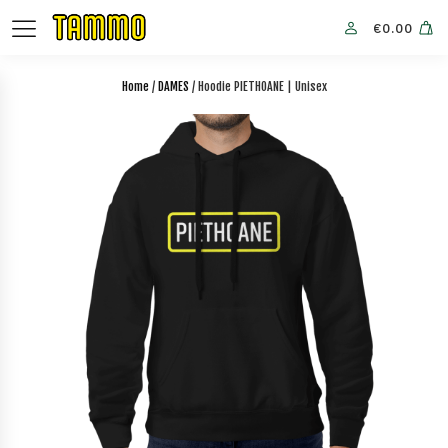
€
0.00
Home
/
DAMES
/ Hoodie PIETHOANE | Unisex