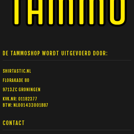
Deze
optie
kan
gekozen
worden
op
de
DE TAMMOSHOP WORDT UITGEVOERD DOOR:
productpagina
SHIRTASTIC.NL
FLORAKADE 80
9713ZC GRONINGEN
KVK.NR: 01182377
BTW: NL001433001B87
CONTACT