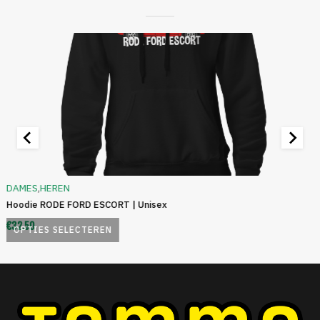
DAMES
,
HEREN
Hoodie RODE FORD ESCORT | Unisex
€
32.50
OPTIES SELECTEREN
Dit
product
heeft
meerdere
variaties.