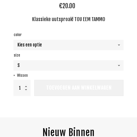
€
20.00
Klassieke uutsproak! TOU EEM TAMMO
color
size
Wissen
T-
TOEVOEGEN AAN WINKELWAGEN
shirt
TOU
EEM
TAMMO
|
Dames
aantal
Nieuw Binnen